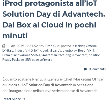
iProd protagonista all’IoT
Solution Day di Advantech.
Dal Box al Cloud in pochi
minuti
11-dic-2019 19.34.52 / by
iProd Guru
posted in
Insider
,
Officina
Digitale
,
Industria 4.0
,
IoT
,
cloud
,
alleantia
,
plug&play
,
Bosch VHIT
,
Premio Innovazione SMAU
,
Smart Manufacturing
,
Advantech
,
Solution
Ready Package
,
SRP
,
edge software
0 Comments
È quanto sostiene Pier Luigi Zenevre (Chief Marketing Officer
di IProd) all’
IoT Solution Day di Advantech
in occasione
dell’inaugurazione nella nuova sede milanese di Advantech.
Read More