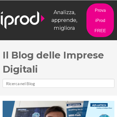
Prova
Analizza,
apprende,
iProd
migliora
FREE
Il Blog delle Imprese
Digitali