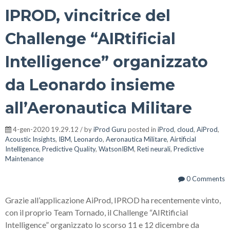
IPROD, vincitrice del
Challenge “AIRtificial
Intelligence” organizzato
da Leonardo insieme
all’Aeronautica Militare
4-gen-2020 19.29.12 / by
iProd Guru
posted in
iProd
,
cloud
,
AiProd
,
Acoustic Insights
,
IBM
,
Leonardo
,
Aeronautica Militare
,
Airtificial
Intelligence
,
Predictive Quality
,
WatsonIBM
,
Reti neurali
,
Predictive
Maintenance
0 Comments
Grazie all’applicazione AiProd, IPROD ha recentemente vinto,
con il proprio Team Tornado, il Challenge “AIRtificial
Intelligence” organizzato lo scorso 11 e 12 dicembre da