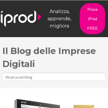
Prova
Analizza,
apprende,
iProd
migliora
FREE
Il Blog delle Imprese
Digitali