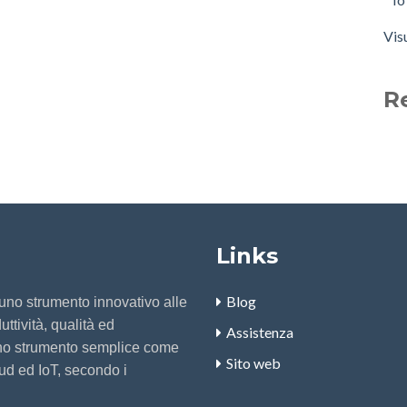
Vis
R
Links
Blog
 uno strumento innovativo alle
ttività, qualità ed
Assistenza
no strumento semplice come
Sito web
ud ed IoT, secondo i