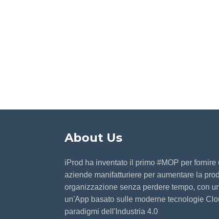
About Us
iProd ha inventato il primo #MOP per fornire
aziende manifatturiere per aumentare la produ
organizzazione senza perdere tempo, con u
un'App basato sulle moderne tecnologie Clo
paradigmi dell'Industria 4.0