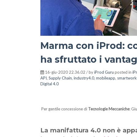
Marma con iProd: co
ha sfruttato i vantag
16-giu-2020 22.36.02 / by
iProd Guru
posted in
iP
API
,
Supply Chain
,
industry4.0
,
mobileapp
,
smartwork
Digital 4.0
Per gentile concessione di
Tecnologie Meccaniche
: G
La manifattura 4.0 non è appa