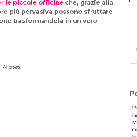
r le piccole officine
che, grazie alla
re più pervasiva possono sfruttare
ione trasformandola in un vero
All posts
P
i
In
M
Of
I