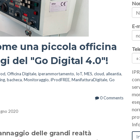
No
E-m
me una piccola officina
Tel
gi del "Go Digital 4.0"!
IPR
rod
,
Officina Digitale
,
iperammortamento
,
IoT
,
MES
,
cloud
,
alleantia
,
con
ing
,
bacheca
,
Monitoraggio
,
iProdFREE
,
ManifatturaDigitale
,
Go
serv
mom
0 Comments
ese
nor
iugno 2020
pro
Inf
nnaggio delle grandi realtà