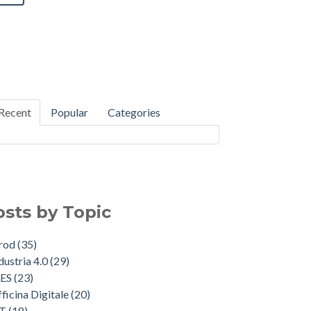
Recent
Popular
Categories
osts by Topic
Prod
(35)
dustria 4.0
(29)
ES
(23)
ficina Digitale
(20)
oT
(18)