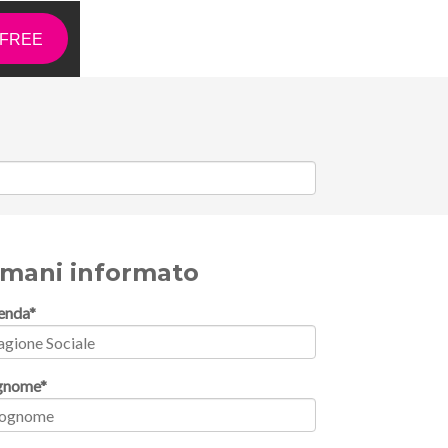
d FREE
imani informato
enda
*
gnome
*