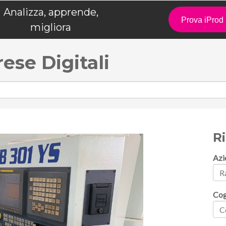
Analizza, apprende,
Prova iPro
migliora
rese Digitali
R
Azi
Co