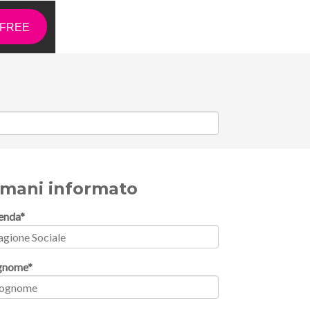
d FREE
imani informato
enda
*
gnome
*