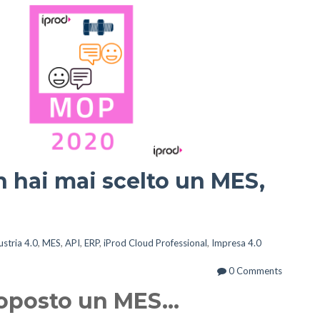
n hai mai scelto un MES,
ustria 4.0
,
MES
,
API
,
ERP
,
iProd Cloud Professional
,
Impresa 4.0
0 Comments
oposto un MES...