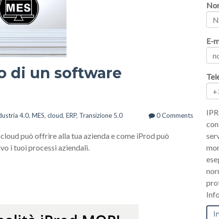
No
E-m
zo di un software
Tel
IPR
dustria 4.0
,
MES
,
cloud
,
ERP
,
Transizione 5.0
0 Comments
con
 cloud può offrire alla tua azienda e come iProd può
serv
vo i tuoi processi aziendali.
mom
ese
nor
pro
Inf