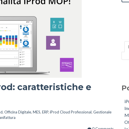
rod: caratteristiche e
P
i
In
od
,
Officina Digitale
,
MES
,
ERP
,
iProd Cloud Professional
,
Gestionale
M
nifattura
Of
I
0 Comments