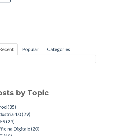
Recent
Popular
Categories
osts by Topic
Prod
(35)
dustria 4.0
(29)
ES
(23)
ficina Digitale
(20)
oT
(18)