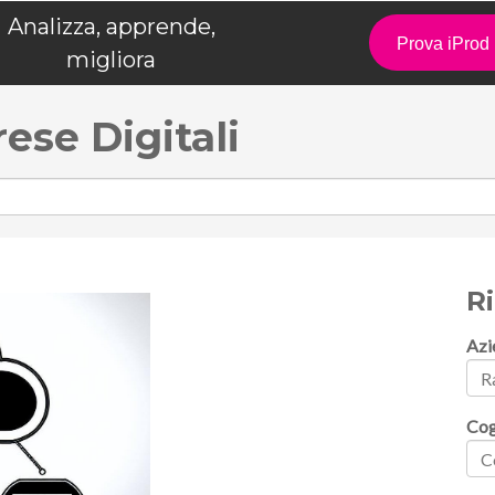
Analizza, apprende,
Prova iPro
migliora
rese Digitali
R
Azi
Co