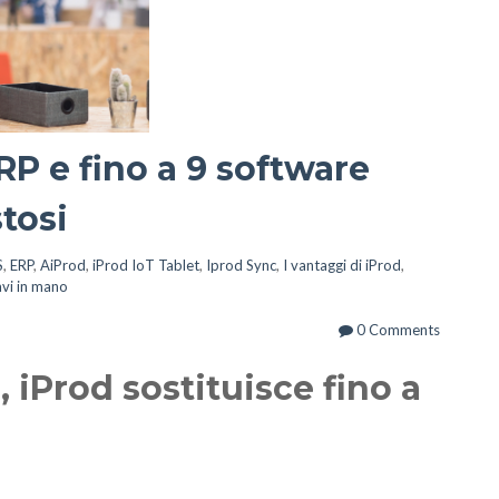
ERP e fino a 9 software
tosi
S
,
ERP
,
AiProd
,
iProd IoT Tablet
,
Iprod Sync
,
I vantaggi di iProd
,
avi in mano
0 Comments
, iProd sostituisce fino a