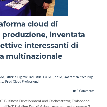
taforma cloud di
a produzione, inventata
ettive interessanti di
la multinazionale
rod
,
Officina Digitale
,
Industria 4.0
,
IoT
,
cloud
,
Smart Manufacturing
,
age
,
iProd Cloud Professional
0 Comments
f IOT Business Development and Orchestrator, Embedded
 all’
IoT Solution Day di Advantech
tenutosi lo scorso 7