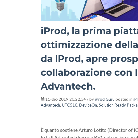
iProd, la prima piat
ottimizzazione dell
da IProd, apre prosp
collaborazione con 
Advantech.
11-dic-2019 20.22.54 / by
iProd Guru
posted in
iP
Advantech
,
UTC510
,
DeviceOn
,
Solution Ready Pack
È quanto sostiene Arturo Lotito (Director o
IoT di Advantech Europe BV), nel suo intervento