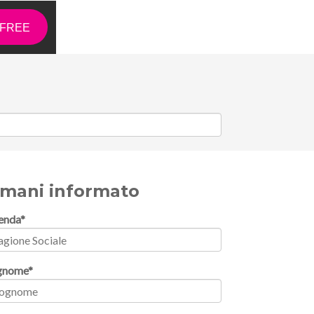
d FREE
imani informato
enda
*
gnome
*