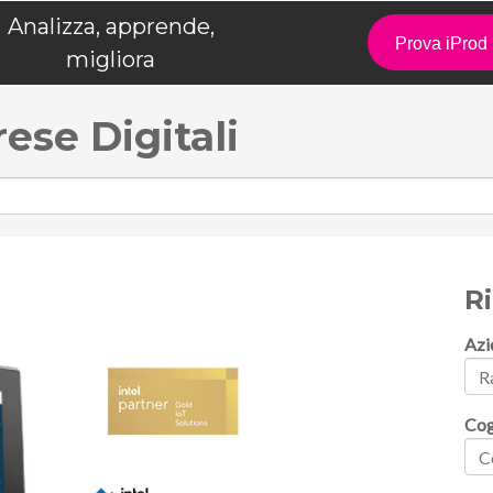
Analizza, apprende,
Prova iPro
migliora
rese Digitali
R
Azi
Co