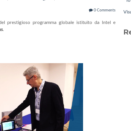
0 Comments
Vis
del prestigioso programma globale istituito da Intel e
ns
.
R