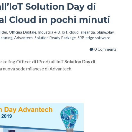
ll’IoT Solution Day di
al Cloud in pochi minuti
sider
,
Officina Digitale
,
Industria 4.0
,
IoT
,
cloud
,
alleantia
,
plug&play
,
cturing
,
Advantech
,
Solution Ready Package
,
SRP
,
edge software
0 Comments
keting Officer di IProd) all’
IoT Solution Day di
la nuova sede milanese di Advantech.