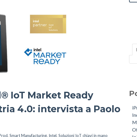
P
el® IoT Market Ready
ria 4.0: intervista a Paolo
i
In
M
Of
Prod
,
Smart Manufacturing
,
Intel
,
Soluzioni IoT chiavi in mano
I