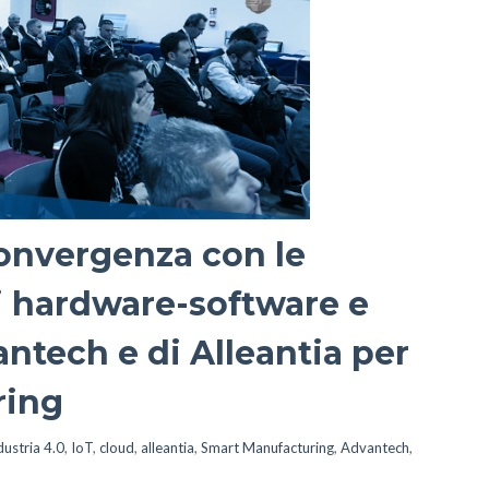
convergenza con le
ti hardware-software e
antech e di Alleantia per
ring
dustria 4.0
,
IoT
,
cloud
,
alleantia
,
Smart Manufacturing
,
Advantech
,