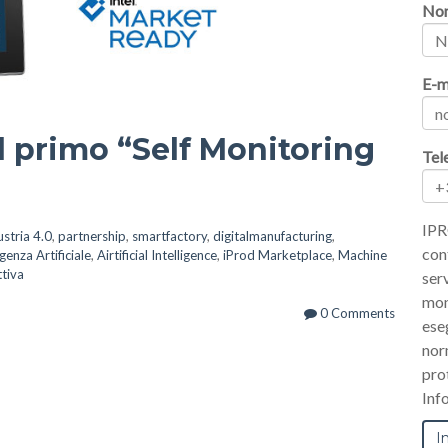
No
E-m
il primo “Self Monitoring
Tel
IPR
ustria 4.0
,
partnership
,
smartfactory
,
digitalmanufacturing
,
con
igenza Artificiale
,
Airtificial Intelligence
,
iProd Marketplace
,
Machine
tiva
serv
mom
0 Comments
ese
nor
pro
Inf