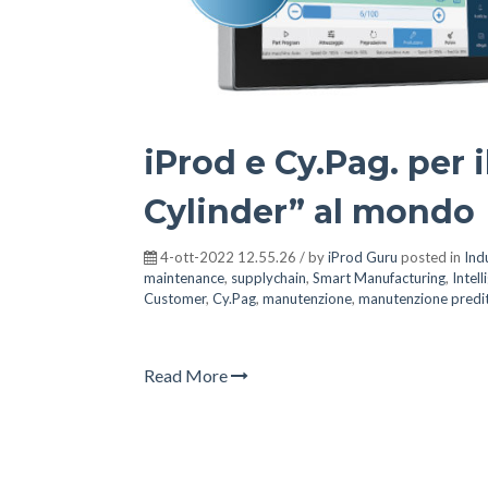
iProd e Cy.Pag. per 
Cylinder” al mondo
4-ott-2022 12.55.26 / by
iProd Guru
posted in
Ind
maintenance
,
supplychain
,
Smart Manufacturing
,
Intell
Customer
,
Cy.Pag
,
manutenzione
,
manutenzione predit
Read More