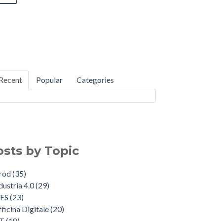
Recent
Popular
Categories
osts by Topic
Prod
(35)
dustria 4.0
(29)
ES
(23)
ficina Digitale
(20)
oT
(18)